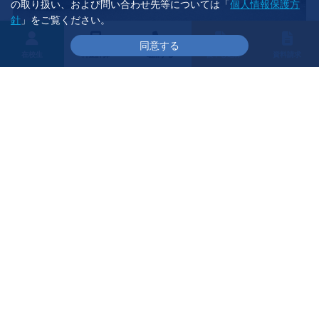
の取り扱い、および問い合わせ先等については「
個人情報保護方
針
」をご覧ください。
同意する
在校生
料金計算
電話する
仮申し込み
資料請求
特典
・安心オプション付き(追加技能教習料･テスト料･検定料はかかり
ません。)
※安心オプションから除外される料金 自由練習料 1回あた
り 8,800円
・入校料金の特典(入校料金の50％割引、ただし限定解除は除
く。)
※当教習所を過去1年以内に卒業して、他の車種で入校される
方
・SDカード割引3,300円(3年以内に発行の物)
※SDカード割引は他の割引と重複はできません。
注意事項
・教習期限：9ヵ月(限定解除は3ヵ月)