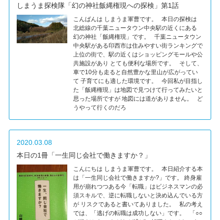
しまうま探検隊「幻の神社飯縄権現への探検」第1話
こんばんは しまうま軍曹です。 本日の探検は
北総線の千葉ニュータウン中央駅の近くにある
幻の神社「飯縄権現」です。 千葉ニュータウン
中央駅がある印西市は住みやすい街ランキングで
上位の街で、駅の近くはショッピングモールや公
共施設があり とても便利な場所です。 そして、
車で10分も走ると自然豊かな里山が広がってい
て 子育てにも適した環境です。 今回私が目指し
た「飯縄権現」は地図で見つけて行ってみたいと
思った場所ですが 地図には道がありません。 ど
うやって行くのだろ
2020.03.08
本日の1冊「一生同じ会社で働きますか？」
こんにちは しまうま軍曹です。 本日紹介する本
は「一生同じ会社で働きますか?」です。 終身雇
用が崩れつつある今「転職」はビジネスマンの必
須スキルで、逆に転職しないと決め込んでいる方
が リスクであると書いてありました。 私の考え
では、「逃げの転職は成功しない」です。 「○○