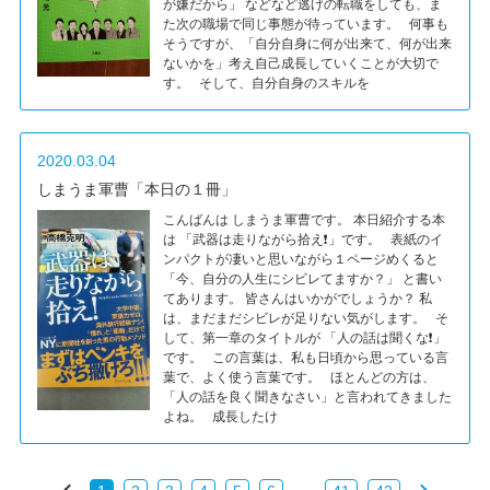
が嫌だから」 などなど逃げの転職をしても、ま
た次の職場で同じ事態が待っています。 何事も
そうですが、「自分自身に何が出来て、何が出来
ないかを」考え自己成長していくことが大切で
す。 そして、自分自身のスキルを
2020.03.04
しまうま軍曹「本日の１冊」
こんばんは しまうま軍曹です。 本日紹介する本
は 「武器は走りながら拾え❗」です。 表紙のイ
ンパクトが凄いと思いながら１ページめくると
「今、自分の人生にシビレてますか？」 と書い
てあります。 皆さんはいかがでしょうか？ 私
は、まだまだシビレが足りない気がします。 そ
して、第一章のタイトルが 「人の話は聞くな❗」
です。 この言葉は、私も日頃から思っている言
葉で、よく使う言葉です。 ほとんどの方は、
「人の話を良く聞きなさい」と言われてきました
よね。 成長したけ
...