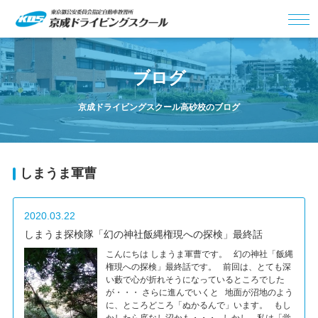
ブログ
京成ドライビングスクール高砂校のブログ
しまうま軍曹
2020.03.22
しまうま探検隊「幻の神社飯縄権現への探検」最終話
こんにちは しまうま軍曹です。 幻の神社「飯縄
権現への探検」最終話です。 前回は、とても深
い藪で心が折れそうになっているところでした
が・・・ さらに進んでいくと 地面が沼地のよう
に、ところどころ「ぬかるんで」います。 もし