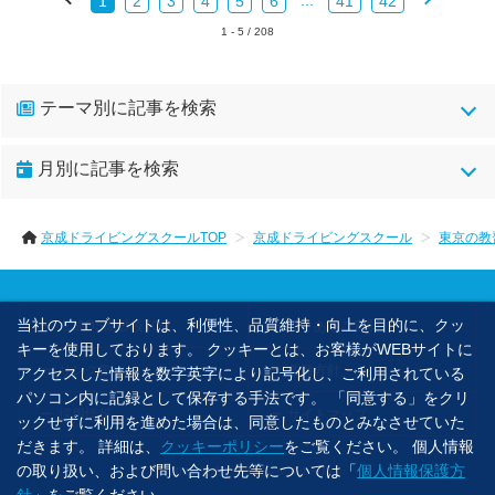
1
2
3
4
5
6
41
42
1 - 5 / 208
テーマ別に記事を検索
kdsイベント(148)
ｋｕｎｉｚａｐ(7)
月別に記事を検索
low-gearの車紹介(10)
sns系(1)
あいさつ(31)
京成ドライビングスクールTOP
京成ドライビングスクール
東京の教
イベント(1)
お嬢様の運転事情 作森山ひろみ(25)
お客様の声(6)
お知らせ(1)
お見舞い(2)
当社のウェブサイトは、利便性、品質維持・向上を目的に、クッ
京成DS高砂校TOP
よくあるご質問
ここだけの話ですが。 森山ひろみ 第4作品(91)
キーを使用しております。 クッキーとは、お客様がWEBサイトに
リンク集
各種方針
アクセスした情報を数字英字により記号化し、ご利用されている
コミュニケーションボックス(3)
シマウマぶらり旅(9)
パソコン内に記録として保存する手法です。 「同意する」をクリ
採用情報
サイトマップ
ックせずに利用を進めた場合は、同意したものとみなさせていた
しまうま坂道の旅(2)
しまうま心理学(39)
だきます。 詳細は、
クッキーポリシー
をご覧ください。 個人情報
の取り扱い、および問い合わせ先等については「
個人情報保護方
©2023 京成ドライビングスクール.
シマウマ珈琲(12)
しまうま軍曹(208)