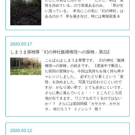
かしたら底なし沼かも・・・ しかし、私は「覚
悟を決めている」ので前進あるのみ。 「草が生
い茂っている」 本当にこの先に「幻の神社」は
あるのか？ 草を掻き分け、時には匍匐前進 &
2020.03.17
しまうま探検隊「幻の神社飯縄権現への探検」第2話
こんばんは しまうま軍曹です。 幻の神社「飯縄
権現への探検」の続きです。 1度途中で断念し
た前回の冒険から、今回は気持ちを強く持ち再チ
ャレンジしました。 必ずたどり着くという「覚
悟」を決めました。 写真では伝わりにくいので
すが、かなり深い草で、とても歩きにくいです。
さらに奥に進んでいくと・・・ ところどころ沼
地が出てきます。 ワニでも出てくるのではない
か！？ さらには前回同様「カサカサ、カサカ
サ」 何だろう？ イノシシ？ 熊？
2020.03.12