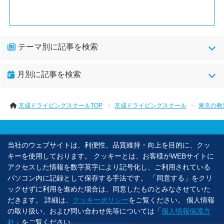
テーマ別に記事を検索
kdsイベント(148)
ｋｕｎｉｚａｐ(7)
月別に記事を検索
low-gearの車紹介(10)
sns系(1)
あいさつ(31)
京成ドライビングスクールTOP
京成ドライビングスクール
東京の教
イベント(1)
お嬢様の運転事情 作森山ひろみ(25)
お客様の声(6)
お知らせ(1)
お見舞い(2)
当社のウェブサイトは、利便性、品質維持・向上を目的に、クッ
京成DS高砂校TOP
よくあるご質問
ここだけの話ですが。 森山ひろみ 第4作品(91)
キーを使用しております。 クッキーとは、お客様がWEBサイトに
リンク集
各種方針
アクセスした情報を数字英字により記号化し、ご利用されている
コミュニケーションボックス(3)
シマウマぶらり旅(9)
パソコン内に記録として保存する手法です。 「同意する」をクリ
採用情報
サイトマップ
ックせずに利用を進めた場合は、同意したものとみなさせていた
しまうま坂道の旅(2)
しまうま心理学(39)
だきます。 詳細は、
クッキーポリシー
をご覧ください。 個人情報
の取り扱い、および問い合わせ先等については「
個人情報保護方
©2023 京成ドライビングスクール.
シマウマ珈琲(12)
しまうま軍曹(208)
針
」をご覧ください。