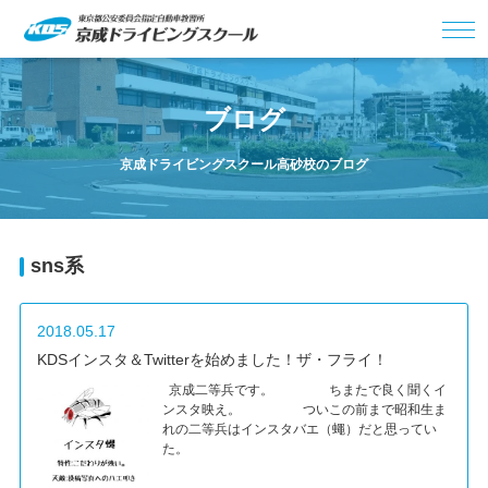
ブログ
京成ドライビングスクール高砂校のブログ
sns系
2018.05.17
KDSインスタ＆Twitterを始めました！ザ・フライ！
京成二等兵です。 ちまたで良く聞くイ
ンスタ映え。 ついこの前まで昭和生ま
れの二等兵はインスタバエ（蠅）だと思ってい
た。