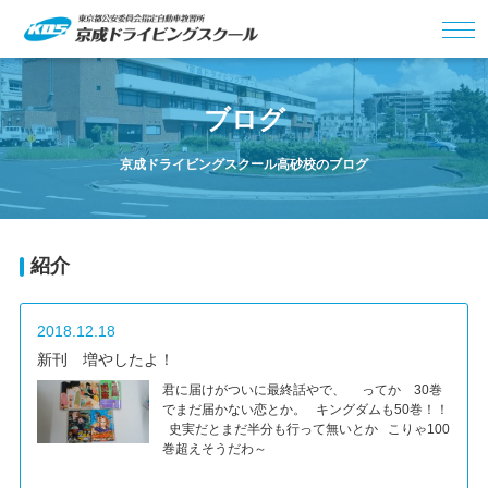
ブログ
京成ドライビングスクール高砂校のブログ
紹介
2018.12.18
新刊 増やしたよ！
君に届けがついに最終話やで、 ってか 30巻
でまだ届かない恋とか。 キングダムも50巻！！
史実だとまだ半分も行って無いとか こりゃ100
巻超えそうだわ～