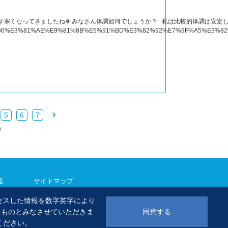
くなってきましたね❅ みなさん体調如何でしょうか？ 私は比較的体調は安定しております♪
%88%86%E3%81%AE%E9%81%8B%E5%91%BD%E3%82%92%E7%9F%A5%E
5
6
7
3
報
サイトマップ
セスした情報を数字英字により
同意する
たものとみなさせていただきま
ください。