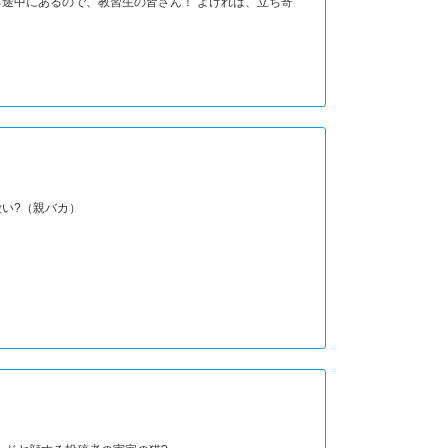
る途中にあるので、教習生の皆さん！ よければ、立ち寄
い?（親バカ）