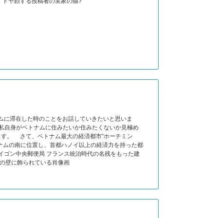
 ドヤ顔する投稿者の実家の猫?
ナムに滞在した時のことをお話していきたいと思いま
、私自身がベトナムに住みたいか住みたくないか見極め
ます。 さて、ベトナム最大の経済都市“ホーチミン
トナムの南に位置し、首都ハノイ以上の経済力を持った都
イゴン中央郵便局 フランス統治時代の名残をもった建
奥の壁に飾られている肖像画