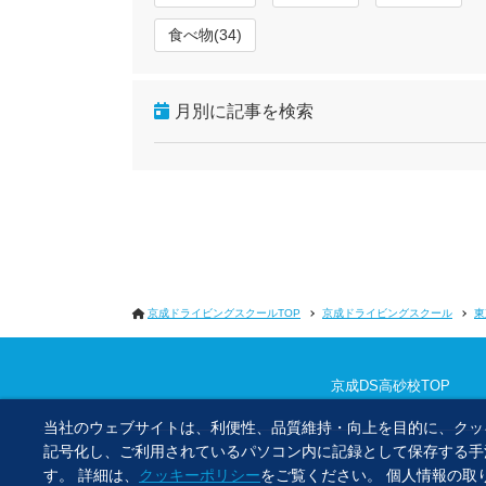
食べ物(34)
月別に記事を検索
京成ドライビングスクールTOP
京成ドライビングスクール
東
京成DS高砂校TOP
当社のウェブサイトは、利便性、品質維持・向上を目的に、クッ
記号化し、ご利用されているパソコン内に記録として保存する手
す。 詳細は、
クッキーポリシー
をご覧ください。 個人情報の取