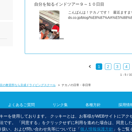
自分を知るインドツアー９～１０日目
こんばんは！ナカノです！ 最近ますます寒
ds.co.jp/blog/%E8%87%AA%E5
1
2
3
4
1 - 5 / 3
京の教習所なら京成ドライビングスクール
ナカノの日常・非日常
よくあるご質問
リンク集
各種方針
採用情
キーを使用しております。 クッキーとは、お客様がWEBサイトにアク
法です。 「同意する」をクリックせずに利用を進めた場合は、同意し
©2023 京成ドライビングスクール.
り扱い、および問い合わせ先等については「
個人情報保護方針
」をご覧