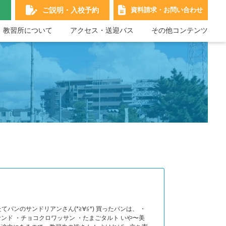
ご説明・
入校予約
資料請求・
お問い合わせ
教習所について
アクセス・送迎バス
その他コンテンツ
パンのサンドリアンさん(*≧∀≦*) 買ったパンは、 ・
ンド ・チョコクロワッサン ・たまごタルト いや〜美