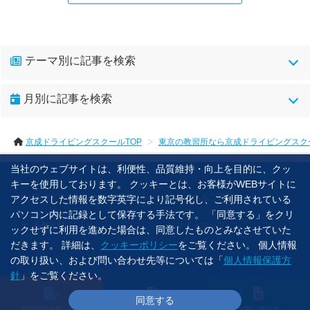
テーマ別に記事を検索
月別に記事を検索
2026年07月(1)
京成ドライビングスクールTOP
東京の教習所なら京成ドライビングスク
2026年06月(2)
2026年04月(1)
当社のウェブサイトは、利便性、品質維持・向上を目的に、クッ
キーを使用しております。 クッキーとは、お客様がWEBサイトに
2025年12月(1)
京成ドローンスクールTOP
よくあるご質問
アクセスした情報を数字英字により記号化し、ご利用されている
2025年11月(1)
パソコン内に記録として保存する手法です。 「同意する」をクリ
2025年09月(1)
各種方針
サイトマップ
ックせずに利用を進めた場合は、同意したものとみなさせていた
だきます。 詳細は、
クッキーポリシー
をご覧ください。 個人情報
の取り扱い、および問い合わせ先等については「
個人情報保護方
©2023 京成ドライビングスクール.
針
」をご覧ください。
同意する
無料説明会申し込み
受講申し込み
お問い合わせ